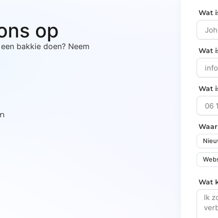
Wat i
ons op
n een bakkie doen? Neem
Wat i
Wat 
gn
Waar
Nieu
Webs
Wat 