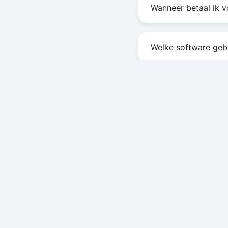
Wanneer betaal ik v
Welke software gebr
Let's connect
nieuw.
design
Een onderdeel van
BrilliantCloud