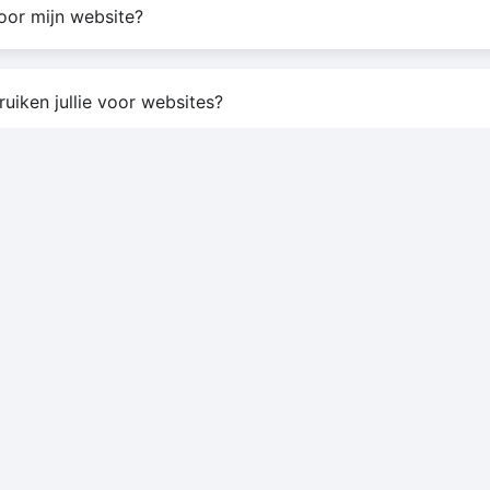
oor mijn website?
uiken jullie voor websites?
SNELLE LINKS
Home
Portfolio
Contact